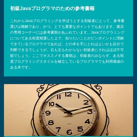
初級Javaプログラマのための参考書籍
これからJavaプログラミングを学ぼうとする初級者にとって、参考書
選びは難解であり、かつ、とても重要なポイントでもあります。書店
の専用コーナーには参考書類があふれています。Javaプログラミング
についてある程度精通した上で、知りたいことがピンポイントに理解
できているプログラマであれば、どの本を手にとればよいかも自分で
判断できるでしょうが、右も左もわからない初級者にそれはほぼ不可
能でしょう。ここでオススメする書籍は、初級者のみならず、ある程
度プログラミングスタイルを確立しているプログラマでも利用価値の
ある本です。