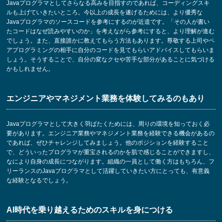
Javaプログラマとしてさらなる高みを目指すのであれば、コーディングスキ
ルも上げていきたいところ。今以上の成長を遂げるためには、より優秀な
Javaプログラマのソースコードを参考にするのが近道です。「その人が書い
たコードはなぜ読みやすいのか」を考えながら参考にすると、より理解が進む
でしょう。また、直接誰かに教えてもらう方法もあります。尊敬する上司やペ
アプログラミングの相手に自分のコードを見てもらいアドバイスしてもらいま
しょう。そうすることで、自分の変なクセや苦手な部分があることに気づける
かもしれません。
エンジニアやマネジメント業務を体験してみるのもあり
Javaプログラマとして大きく羽ばたくためには、周りの環境を知っておく必
要があります。エンジニア業務やマネジメント業務を経験できる機会があるの
であれば、ぜひチャレンジしてみましょう。他のポジションを経験すること
で、どういったプログラマが重宝されるのかを肌で感じることができますし、
なにより自身の成長につながります。組織の一員として働く方はもちろん、フ
リーランスのJavaプログラマとして活躍していきたい方にとっても、有意義
な経験となるでしょう。
AI時代を乗り越えるためのスキルを身につける