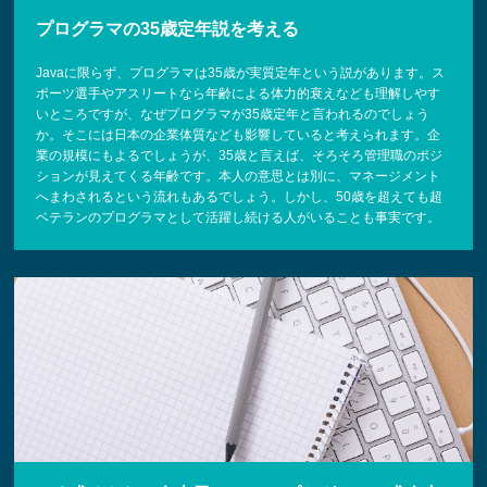
プログラマの35歳定年説を考える
Javaに限らず、プログラマは35歳が実質定年という説があります。ス
ポーツ選手やアスリートなら年齢による体力的衰えなども理解しやす
いところですが、なぜプログラマが35歳定年と言われるのでしょう
か。そこには日本の企業体質なども影響していると考えられます。企
業の規模にもよるでしょうが、35歳と言えば、そろそろ管理職のポジ
ションが見えてくる年齢です。本人の意思とは別に、マネージメント
へまわされるという流れもあるでしょう。しかし、50歳を超えても超
ベテランのプログラマとして活躍し続ける人がいることも事実です。